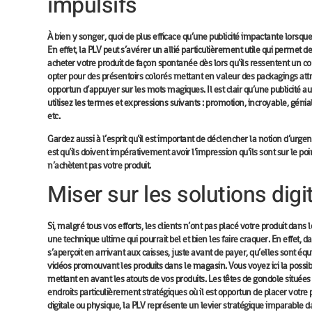
impulsifs
À bien y songer, quoi de plus efficace qu’une
publicité impactante
lorsque
En effet, la PLV peut s’avérer un allié particulièrement utile qui permet
acheter votre produit de façon spontanée dès lors qu’ils ressentent un c
opter pour des présentoirs colorés mettant en valeur des packagings attra
opportun d’appuyer sur les mots magiques. Il est clair qu’une publicité a
utilisez les termes et expressions suivants : promotion, incroyable, génial,
etc.
Gardez aussi à l’esprit qu’il est important de déclencher
la notion d’urge
est qu’ils doivent impérativement avoir l’impression qu’ils sont sur le poi
n’achètent pas votre produit.
Miser sur les solutions digi
Si, malgré tous vos efforts, les clients n’ont pas placé votre produit dans le
une
technique ultime
qui pourrait bel et bien les faire craquer. En effet
s’aperçoit en arrivant aux caisses, juste avant de payer, qu’elles sont équ
vidéos promouvant les produits dans le magasin. Vous voyez ici la possibi
mettant en avant les atouts de vos produits. Les têtes de gondole situées
endroits particulièrement stratégiques où il est opportun de placer votre p
digitale ou physique, la PLV représente
un levier stratégique
imparable da