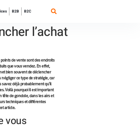
ices
B2B
B2C
encher l’achat
 points de vente sont des endroits
uits que vous vendez. En effet,
met bien souvent de
déclencher
s négliger ce type de stratégie, car
ous savez déjà probablement qu’il
. Voilà pourquoi il est important
n tête de gondole, dans les airs et
eurs techniques et différentes
t article.
e vous