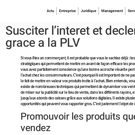
Actu
Entreprise
Juridique
Management
Serv
Susciter l’interet et decl
grace a la PLV
Si vous êtes un commerçant, il est probable que vous le sachiez déjà : les
stratégiques qui permettent de mettre en avant de façon efficace les prod
vous avez parfaitement conscience qu’une bonne accroche visuelle per
l’achat chez les consommateurs
. C’est pourquoi il est important de ne pa
le fait de mettre en valeur vos produits incite à l’achat. Bien entendu, v
existe de nombreuses techniques qui permettent de dynamiser vos ventes
de miser sur la publicité sur le lieu de vente, dans les différents rayons, e
jusqu’aux abords des caisses grâce aux solutions digitales. Il existe plusi
opportunités qui peuvent vous rapporter gros. C’est justement l’objet de ce
Promouvoir les produits qu
vendez