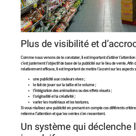
Plus de visibilité et d’accro
Comme nous venons de le constater, il est important d’
attirer l’attention
c’est justement l’objectif de base de la publicité sur le lieu de vente. Afin
relativement efficace, il est important de mettre l’accent sur les aspects 
une publicité aux couleurs vives ;
le fait de jouer sur la taille et le volume ;
l’intégration des animations ou des effets visuels ;
l’originalité et la créativité ;
varier les matériaux et les textures.
Si vous réalisez une publicité en prenant en compte ces différents critères
retienne l’attention et que les
ventes
s’en ressentent.
Un système qui déclenche 