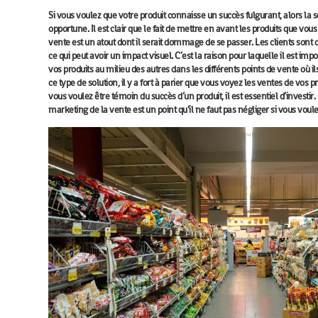
Si vous voulez que votre produit connaisse un succès fulgurant, alors la
s
opportune. Il est clair que le fait de mettre en avant les produits que vou
vente est un atout dont il serait dommage de se passer. Les clients sont c
ce qui peut avoir un impact visuel. C’est la raison pour laquelle il est imp
vos produits au milieu des autres dans les différents points de vente où il
ce type de solution, il y a fort à parier que vous voyez les ventes de vos pro
vous voulez être témoin du succès d’un produit, il est essentiel d’investir. 
marketing de la vente est un point qu’il ne faut pas négliger si vous voul