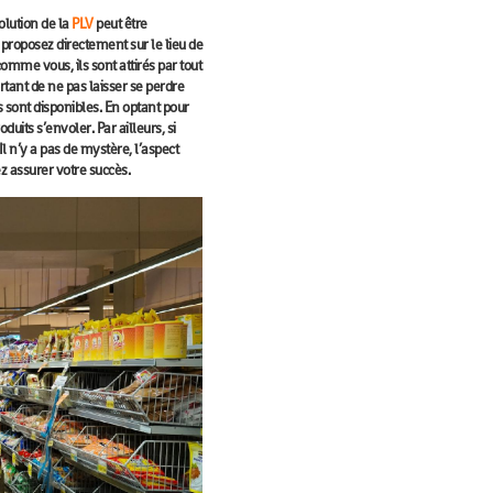
olution
de la
PLV
peut être
s proposez directement sur le lieu de
omme vous, ils sont attirés par tout
ortant de ne pas laisser se perdre
s sont disponibles. En optant pour
duits s’envoler. Par ailleurs, si
Il n’y a pas de mystère, l’aspect
ez assurer votre
succès
.