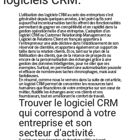
logiciels CRM.
L’utilisation des logiciels CRM au sein des entreprises s’est
généralisé depuis quelques années, à tel point qu’ils sont
aujourd’hui incontournables tant ils offrent des fonctionnalités
permettant de gagner en compétitivité et en rapidité dans la
gestion opérationnelle d’une entreprise. L’adoption d’un
logiciel CRM ou Customer Relationship Management ou
Logiciel de Relations Client en français apportera à
l’entrepreneur une aide décisive dans l’établissement de son
réservoir de clientèle, et apportera également un support de
taille dans la relation clients. Et ce, tant sur le plan de la
fidélisation des clients, que de la relance de prospects ou
encore de la personnalisation des échanges grâce à une
gestion des données intelligentes, pour ne citer que ces
exemples. Surtout, en permettant une automatisation poussée
et efficace de nombreuses taches chronophages, mais aussi
fastidieuses.
En résumé, comme nous le verrons dans la suite de cet article,
un logiciel CRM permet de concentrer les ressources tant
humaines que financières de votre entreprise sur son cœur de
métier, fluidifie les échanges avec vos clients et vos
fournisseurs, tout en améliorant le confort de travail.
Trouver le logiciel CRM
qui correspond à votre
entreprise et son
secteur d’activité.