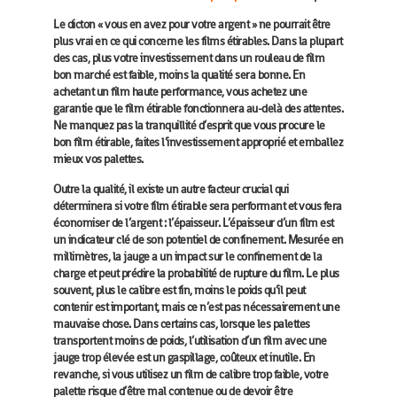
Le dicton « vous en avez pour votre argent » ne pourrait être
plus vrai en ce qui concerne les films étirables. Dans la plupart
des cas, plus votre investissement dans un rouleau de film
bon marché est faible, moins la qualité sera bonne. En
achetant un film haute performance, vous achetez une
garantie que le film étirable fonctionnera au-delà des attentes.
Ne manquez pas la tranquillité d’esprit que vous procure le
bon film étirable, faites l’investissement approprié et emballez
mieux vos palettes.
Outre la qualité, il existe un autre facteur crucial qui
déterminera si votre film étirable sera performant et vous fera
économiser de l’argent : l’épaisseur. L’épaisseur d’un film est
un indicateur clé de son potentiel de confinement. Mesurée en
millimètres, la jauge a un impact sur le confinement de la
charge et peut prédire la probabilité de rupture du film. Le plus
souvent, plus le calibre est fin, moins le poids qu’il peut
contenir est important, mais ce n’est pas nécessairement une
mauvaise chose. Dans certains cas, lorsque les palettes
transportent moins de poids, l’utilisation d’un film avec une
jauge trop élevée est un gaspillage, coûteux et inutile. En
revanche, si vous utilisez un film de calibre trop faible, votre
palette risque d’être mal contenue ou de devoir être