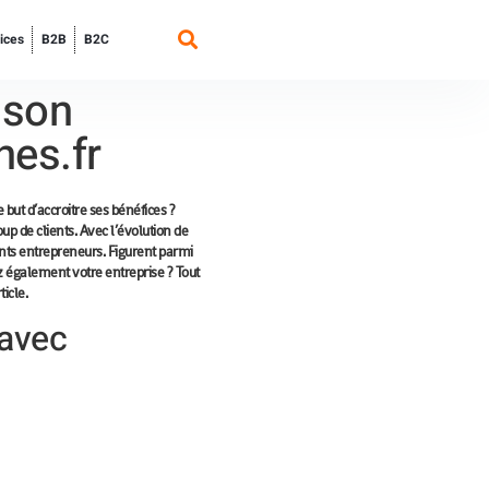
ices
B2B
B2C
 son
nes.fr
 but d’accroitre ses bénéfices ?
p de clients. Avec l’évolution de
ents entrepreneurs. Figurent parmi
ez également votre entreprise ? Tout
icle.
 avec