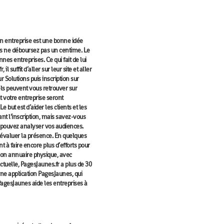
on entreprise est une bonne idée
ous ne déboursez pas un centime. Le
nes entreprises. Ce qui fait de lui
il suffit d’aller sur leur site et aller
r Solutions puis inscription sur
els peuvent vous retrouver sur
nt votre entreprise seront
ut est d’aider les clients et les
ant l’inscription, mais savez-vous
s pouvez analyser vos audiences.
sur évaluer la présence. En quelques
nt à faire encore plus d’efforts pour
son annuaire physique, avec
 actuelle, PagesJaunes.fr a plus de 30
 une application PagesJaunes, qui
 PagesJaunes aide les entreprises à