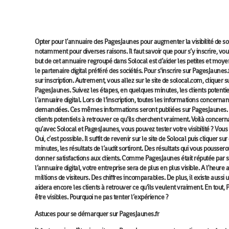
Opter pour l’annuaire des PagesJaunes pour augmenter la visibilité de s
notamment pour diverses raisons. Il faut savoir que pour s’y inscrire, v
but de cet annuaire regroupé dans Solocal est d’aider les petites et moyen
le partenaire digital préféré des sociétés. Pour s’inscrire sur PagesJaunes.fr, 
sur inscription. Autrement, vous allez sur le site de solocal.com, cliquer su
PagesJaunes. Suivez les étapes, en quelques minutes, les clients potenti
l’annuaire digital. Lors de l’inscription, toutes les informations concerna
demandées. Ces mêmes informations seront publiées sur PagesJaunes. Le b
clients potentiels à retrouver ce qu’ils cherchent vraiment. Voilà concern
qu’avec Solocal et PagesJaunes, vous pouvez tester votre visibilité ? Vou
Oui, c’est possible. Il suffit de revenir sur le site de Solocal puis cliquer 
minutes, les résultats de l’audit sortiront. Des résultats qui vous poussero
donner satisfactions aux clients. Comme PagesJaunes était réputée par 
l’annuaire digital, votre entreprise sera de plus en plus visible. A l’heure
millions de visiteurs. Des chiffres incomparables. De plus, il existe aussi
aidera encore les clients à retrouver ce qu’ils veulent vraiment. En tout,
être visibles. Pourquoi ne pas tenter l’expérience ?
Astuces pour se démarquer sur PagesJaunes.fr