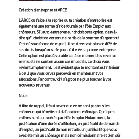
Création d’entreprise et ARCE
L’ARCE ou l’aide à la reprise ou la création d’entreprise est
également une forme d’aide fournie par Pôle Emploi aux
chômeurs. Si l’auto-entrepreneur choisit cette option, c’est-à-
dire qu’il choisit de verser une partie de la somme d’argent qui
l’est dû sous forme de capital, il peut recevoir plus de 40% de
ses droits lorsqu’arrive le jour où il crée sa propre entreprise.
Cette option est plus favorable car à ce moment les revenus
mensuels ne sont en aucun cas impactés. Le choix vous
revient amplement. Il est évident que le montant est inférieur
à celui que vous devez percevoir en maintenant vos
allocations. Par contre, ici il s’agit de ne plus toucher à vos
nouveaux revenus.
Note :
A titre de rappel, il faut savoir que ce ne sont pas tous les
chômeurs qui bénéficient d’allocations chômage. Quelques
critères sont considérés par Pôle Emploi. Notamment, la
justification d’une durée d’affiliation, un justificatif de demande
d’emploi, un justificatif de non retraité, un justificatif que vous
avez été mis au chômage mais non démissionnaire et bien sûr