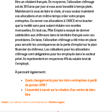
être un résident français. En moyenne, l’allocation chômage
est de 30 Euros par jour si vous avez travaillé à temps plein.
Maintenant à vous de faire le choix, si vous voulez maintenir
vos allocations et en même temps créer votre propre
entreprise. Ou verser vos allocations à l’ARCE et ne toucher
que la moitié sans pour autant réduire vos recettes
mensuelles. En tout cas, Pôle Emploi a essayé de donner
satisfaction aux chômeurs dans le territoire français avec ces
procédures. De base, l’allocation chômage a été mise en place
pour amortir les conséquences de la perte d’emploi sur le plan
financier du chômeur. Les cotisations pour les allocations
chômage sont obligatoires pour les employés dans le secteur
privé. Ils représentent en moyennes 4% du salaire brut de
l’employé.
À parcourir également :
Quels changements pour les micro-entreprises à partir
de janvier 2018 ?
L’essentiel à savoir sur la création d’un centre de bien-
être
Contact
Mentions Légales
¦ Les affaires dans la mondialisation ¦