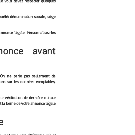
ue vous devez respecter quelques
ciété: dénomination sociale, siège
nnonce légale. Personnalisez-les
nnonce avant
e. On ne parle pas seulement de
tions sur les données comptables,
e vérification de dernière minute
et la forme de votre annonce légale
e