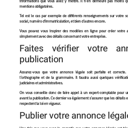
informations que vous allez y mettre. Il n’en demeure pas moins q
mentions obligatoires.
Tel est le cas par exemple de différents renseignements sur votre so
social, numéro d’immatriculation, et bien d’autres encore.
Vous pouvez vous inspirer des modèles en ligne pour créer votre a
simplement avec des détails concernant votre entreprise.
Faites vérifier votre a
publication
Assurez-vous que votre annonce légale soit parfaite et correct
l’orthographe et de la grammaire. Il faudra aussi quelques vérifica
judiciaires et administratives.
On vous conseille donc de faire appel à un expert-comptable pour un
avant la publication. Ce dernier va également s’assurer que les détails 
respectent la loi en vigueur.
Publier votre annonce légal